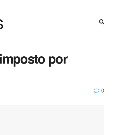
s
e imposto por
0