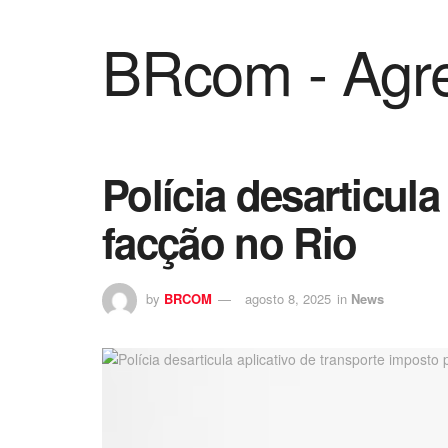
BRcom - Agre
Polícia desarticula
facção no Rio
by
BRCOM
agosto 8, 2025
in
News