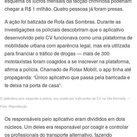
esquema os lucros mensais da facção criminosa poderiam
chegar a R$ 1 milhão. Quatro pessoas já foram presas.
A ação foi batizada de Rota das Sombras. Durante as
investigações os policiais descobriram que o aplicativo
desenvolvido pelo CV funcionava como uma plataforma de
mobilidade urbana com aparência legal, mas era utilizada
para financiar o tráfico de drogas — mais de 300
mototaxistas foram coagidos a se inscrever na plataforma,
afirma a polícia. Chamado de Rotax Mobili, o app tinha até
propaganda: “Único aplicativo que passa pela barricada e
te deixa na porta de casa”.
O aplicativo que, segundo a polícia, era usado por traficantes do CV na Vila Kennedy —
Foto: Reprodução
Os responsáveis pelo aplicativo eram divididos em dois
núcleos. Um deles era responsável por coagir e controlar
os profissionais do transporte alternativo, fazendo