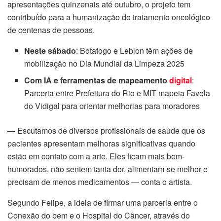
apresentações quinzenais até outubro, o projeto tem
contribuído para a humanização do tratamento oncológico
cklink Panel
de centenas de pessoas.
cklink panel
Neste sábado
: Botafogo e Leblon têm ações de
mobilização no Dia Mundial da Limpeza 2025
cklink panel
Com IA e ferramentas de mapeamento
digital
:
cklink Panel
Parceria entre Prefeitura do Rio e MIT mapeia Favela
do Vidigal para orientar melhorias para moradores
cklink Panel
— Escutamos de diversos profissionais de saúde que os
cklink panel
pacientes apresentam melhoras significativas quando
estão em contato com a arte. Eles ficam mais bem-
cklink panel
humorados, não sentem tanta dor, alimentam-se melhor e
precisam de menos medicamentos — conta o artista.
cklink panel
Segundo Felipe, a ideia de firmar uma parceria entre o
cklink satın al
Conexão do bem e o Hospital do Câncer, através do