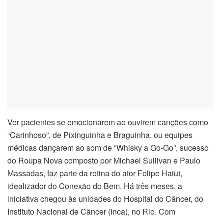
cklink panel
cklink panel
cklink panel
cklink panel
cklink Panel
Ver pacientes se emocionarem ao ouvirem canções como
cklink panel
“Carinhoso”, de Pixinguinha e Braguinha, ou equipes
médicas dançarem ao som de “Whisky a Go-Go”, sucesso
cklink Panel
do Roupa Nova composto por Michael Sullivan e Paulo
Massadas, faz parte da rotina do ator Felipe Haiut,
cklink panel
idealizador do Conexão do Bem. Há três meses, a
cklink panel
iniciativa chegou às unidades do Hospital do Câncer, do
Instituto Nacional de Câncer (Inca), no Rio. Com
cklink panel