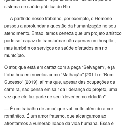
cklink satın al
sistema de saúde pública do Rio.
cklink panel
— A partir do nosso trabalho, por exemplo, o Hemorio
passou a aprofundar a questão da humanização no seu
cklink panel
atendimento. Então, temos certeza que um projeto artístico
pode ser capaz de transformar não apenas um hospital,
cklink panel
mas também os serviços de saúde ofertados em no
município.
cklink panel
O ator, que está em cartaz com a peça “Selvagem”, e já
cklink panel
trabalhou em novelas como “Malhação” (2011) e “Bom
cklink panel
Sucesso” (2019), afirma que, apesar das ocupações da
carreira, não pensa em sair da liderança do projeto, uma
cklink panel
vez que ele faz parte de seu “dever como cidadão”.
cklink panel
— É um trabalho de amor, que vai muito além do amor
romântico. É um amor fraterno, que alcançamos ao
cklink panel
afrontarmos a vulnerabilidade da vida humana. Essa é