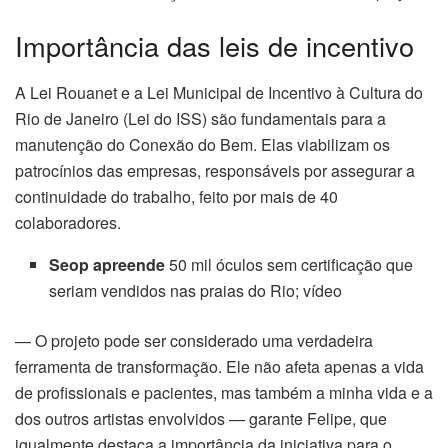
Importância das leis de incentivo
cklink
cklink
A Lei Rouanet e a Lei Municipal de Incentivo à Cultura do
Rio de Janeiro (Lei do ISS) são fundamentais para a
cklink panel
manutenção do Conexão do Bem. Elas viabilizam os
patrocínios das empresas, responsáveis por assegurar a
cklink panel
continuidade do trabalho, feito por mais de 40
colaboradores.
cklink
Seop apreende
50 mil óculos sem certificação que
cklink
seriam vendidos nas praias do Rio; vídeo
y Hacklink
— O projeto pode ser considerado uma verdadeira
cklink
ferramenta de transformação. Ele não afeta apenas a vida
de profissionais e pacientes, mas também a minha vida e a
cklink
dos outros artistas envolvidos — garante Felipe, que
igualmente destaca a importância da iniciativa para o