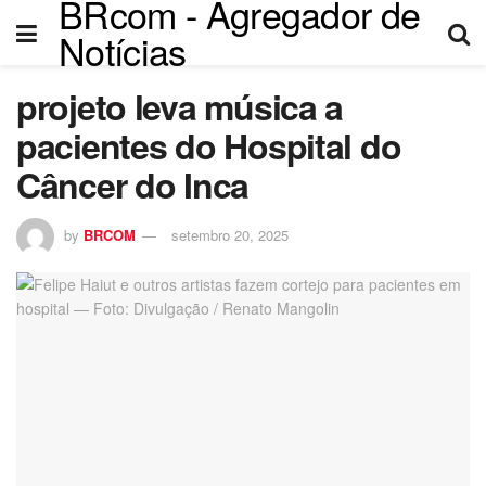
BRcom - Agregador de
cklink panel
Notícias
cklink panel
projeto leva música a
cklink paketleri
pacientes do Hospital do
cklink
Câncer do Inca
cklink
by
BRCOM
setembro 20, 2025
cklink
cklink
cklink panel
cklink panel
cklink panel