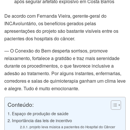
após segurar artefato explosivo em Costa Barros
cklink panel
De acordo com Fernanda Vieira, gerente-geral do
INCAvoluntário, os benefícios gerados pelas
cklink panel
apresentações do projeto são bastante visíveis entre os
cklink panel
pacientes dos hospitais do câncer.
cklink panel
— O Conexão do Bem desperta sorrisos, promove
relaxamento, fortalece a gratidão e traz mais serenidade
cklink panel
durante os procedimentos, o que favorece inclusive a
adesão ao tratamento. Por alguns instantes, enfermarias,
cklink panel
corredores e salas de quimioterapia ganham um clima leve
e alegre. Tudo é muito emocionante.
cklink panel
Conteúdo:
cklink panel
Espaço de produção de saúde
cklink panel
Importância das leis de incentivo
projeto leva música a pacientes do Hospital do Câncer