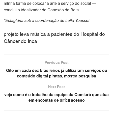
minha forma de colocar a arte a serviço do social —
cklink panel
conclui o idealizador do Conexão do Bem.
cklink panel
*Estagiária sob a coordenação de Leila Youssef
cklink panel
projeto leva música a pacientes do Hospital do
Câncer do Inca
cklink
cklink panel
Previous Post
cklink panel
Oito em cada dez brasileiros já utilizaram serviços ou
conteúdo digital piratas, mostra pesquisa
cklink panel
Next Post
cklink panel
veja como é o trabalho da equipe da Comlurb que atua
em encostas de difícil acesso
cklink panel
cklink panel