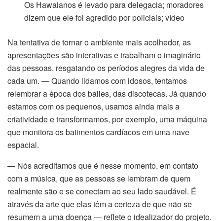
Os Hawaianos é levado para delegacia; moradores
cklink Panel
dizem que ele foi agredido por policiais; vídeo
cklink Panel
Na tentativa de tornar o ambiente mais acolhedor, as
apresentações são interativas e trabalham o imaginário
cklink Panel
das pessoas, resgatando os períodos alegres da vida de
asal Oku
cada um. — Quando lidamos com idosos, tentamos
relembrar a época dos bailes, das discotecas. Já quando
cklink
estamos com os pequenos, usamos ainda mais a
criatividade e transformamos, por exemplo, uma máquina
cklink panel
que monitora os batimentos cardíacos em uma nave
espacial.
cklink panel
— Nós acreditamos que é nesse momento, em contato
cklink panel
com a música, que as pessoas se lembram de quem
realmente são e se conectam ao seu lado saudável. É
cklink Panel
através da arte que elas têm a certeza de que não se
resumem a uma doença — reflete o idealizador do projeto.
cklink