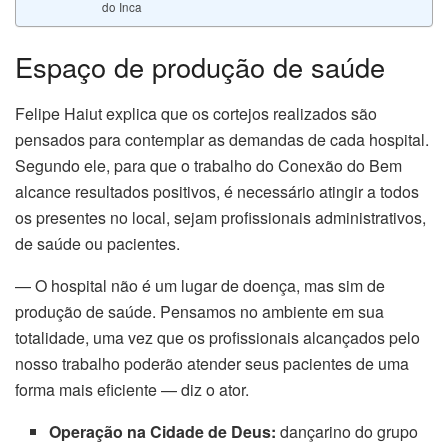
cklink panel
do Inca
cklink panel
Espaço de produção de saúde
cklink panel
Felipe Haiut explica que os cortejos realizados são
pensados para contemplar as demandas de cada hospital.
cklink panel
Segundo ele, para que o trabalho do Conexão do Bem
cklink Panel
alcance resultados positivos, é necessário atingir a todos
os presentes no local, sejam profissionais administrativos,
luminati
de saúde ou pacientes.
cklink
— O hospital não é um lugar de doença, mas sim de
produção de saúde. Pensamos no ambiente em sua
cklink Panel
totalidade, uma vez que os profissionais alcançados pelo
nosso trabalho poderão atender seus pacientes de uma
cklink
forma mais eficiente — diz o ator.
cklink panel
Operação na Cidade de Deus:
dançarino do grupo