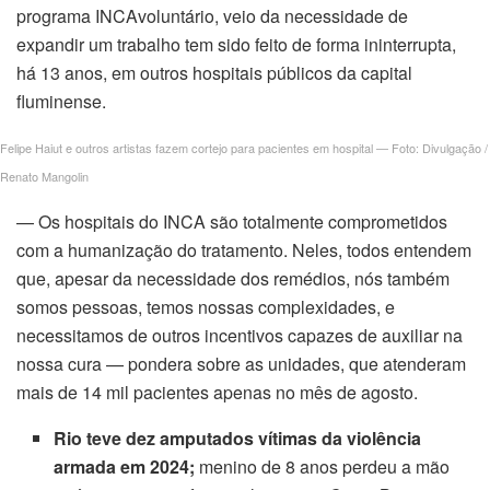
programa INCAvoluntário, veio da necessidade de
cklink satın al
expandir um trabalho tem sido feito de forma ininterrupta,
cklink Panel
há 13 anos, em outros hospitais públicos da capital
fluminense.
cklink panel
Felipe Haiut e outros artistas fazem cortejo para pacientes em hospital — Foto: Divulgação /
cklink panel
Renato Mangolin
— Os hospitais do INCA são totalmente comprometidos
cklink Panel
com a humanização do tratamento. Neles, todos entendem
cklink panel
que, apesar da necessidade dos remédios, nós também
somos pessoas, temos nossas complexidades, e
cklink panel
necessitamos de outros incentivos capazes de auxiliar na
nossa cura — pondera sobre as unidades, que atenderam
cklink panel
mais de 14 mil pacientes apenas no mês de agosto.
cklink panel
Rio teve dez amputados vítimas da violência
armada em 2024;
menino de 8 anos perdeu a mão
cklink panel