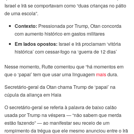
Israel e Irã se comportavam como “duas crianças no pátio
de uma escola”.
Contexto:
Pressionada por Trump, Otan concorda
com aumento histórico em gastos militares
Em lados opostos:
Israel e Irã proclamam ‘vitória
histórica’ com cessar-fogo na ‘guerra de 12 dias’
Nesse momento, Rutte comentou que “há momentos em
que o ‘papai’ tem que usar uma linguagem
mais
dura.
Secretário-geral da Otan chama Trump de ‘papai’ na
cúpula da aliança em Haia
O secretário-geral se referia à palavra de baixo calão
usada por Trump na véspera — “não sabem que merda
estão fazendo” — ao manifestar seu receio de um
rompimento da trégua que ele mesmo anunciou entre o Irã