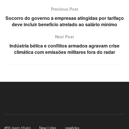
Previous Post
Socorro do governo a empresas atingidas por tarifaço
deve incluir benefício atrelado ao salário mínimo
Next Post
nakliyat
Indústria bélica e conflitos armados agravam crise
climática com emissões militares fora do radar
lık açma
#55 (sem título)
New Links
newlinks