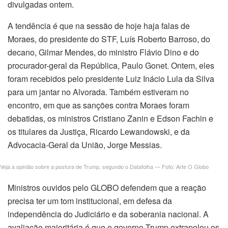
divulgadas ontem.
A tendência é que na sessão de hoje haja falas de
Moraes, do presidente do STF, Luís Roberto Barroso, do
decano, Gilmar Mendes, do ministro Flávio Dino e do
procurador-geral da República, Paulo Gonet. Ontem, eles
foram recebidos pelo presidente Luiz Inácio Lula da Silva
para um jantar no Alvorada. Também estiveram no
encontro, em que as sanções contra Moraes foram
debatidas, os ministros Cristiano Zanin e Edson Fachin e
os titulares da Justiça, Ricardo Lewandowski, e da
Advocacia-Geral da União, Jorge Messias.
Veja a opinião sobre a postura de Trump, segundo o Datafolha — Foto: Arte O Globo
Ministros ouvidos pelo GLOBO defendem que a reação
precisa ter um tom institucional, em defesa da
independência do Judiciário e da soberania nacional. A
avaliação majoritária é que o governo Trump extrapolou os