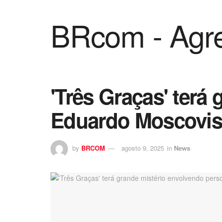
BRcom - Agre
'Três Graças' ter
Eduardo Moscovi
by
BRCOM
agosto 9, 2025
in
News