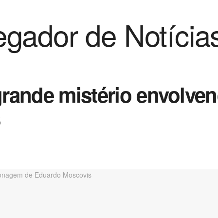
gador de Notícia
á grande mistério envolv
s