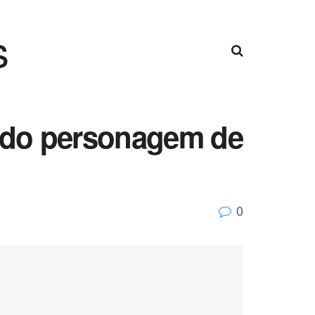
s
endo personagem de
0