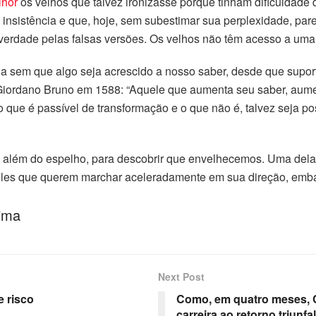
lhor
os velhos que talvez ironizasse porque tinham dificuldad
insistência e que, hoje, sem subestimar sua perplexidade, par
a verdade pelas falsas versões. Os velhos não têm acesso a uma
a sem que algo seja acrescido a nosso saber, desde que supor
 Giordano Bruno em 1588: “Aquele que aumenta seu saber, aume
o que é passível de transformação e o que não é, talvez seja p
, além do espelho, para descobrir que envelhecemos. Uma dela
es que querem marchar aceleradamente em sua direção, embala
lima
Next Post
e risco
Como, em quatro meses, Ca
carreira ao retorno triunfa