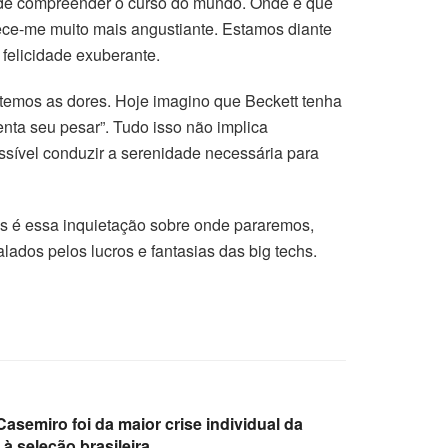
e de compreender o curso do mundo. Onde é que
ece-me muito mais angustiante. Estamos diante
 felicidade exuberante.
temos as dores. Hoje imagino que Beckett tenha
nta seu pesar”. Tudo isso não implica
ossível conduzir a serenidade necessária para
s é essa inquietação sobre onde pararemos,
dos pelos lucros e fantasias das big techs.
semiro foi da maior crise individual da
l à seleção brasileira