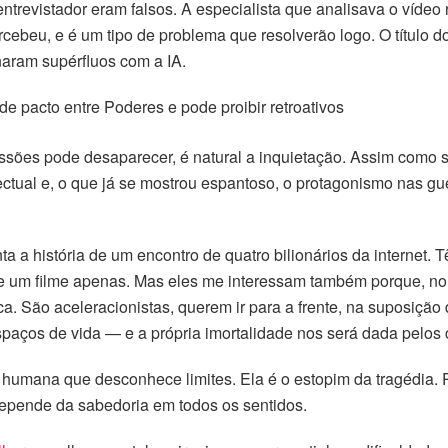
 e entrevistador eram falsos. A especialista que analisava o víd
beu, e é um tipo de problema que resolverão logo. O título do 
naram supérfluos com a IA.
de pacto entre Poderes e pode proibir retroativos
ssões pode desaparecer, é natural a inquietação. Assim com
ctual e, o que já se mostrou espantoso, o protagonismo nas gu
 a história de um encontro de quatro bilionários da internet. 
de um filme apenas. Mas eles me interessam também porque, no
ica. São aceleracionistas, querem ir para a frente, na suposiçã
espaços de vida — e a própria imortalidade nos será dada pelo
a humana que desconhece limites. Ela é o estopim da tragédia. 
 depende da sabedoria em todos os sentidos.